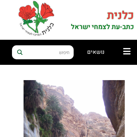
כלנית
כתב-עת לצמחי ישראל
נושאים