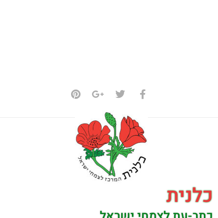
כלנית
כתב-עת לצמחי ישראל