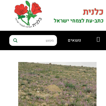
כלנית
כתב-עת לצמחי ישראל
נושאים