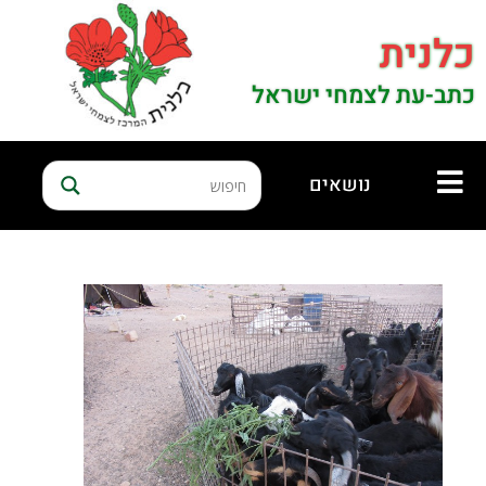
כלנית
כתב-עת לצמחי ישראל
נושאים