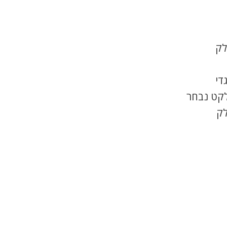
לק
די
לקט נבחר
לק