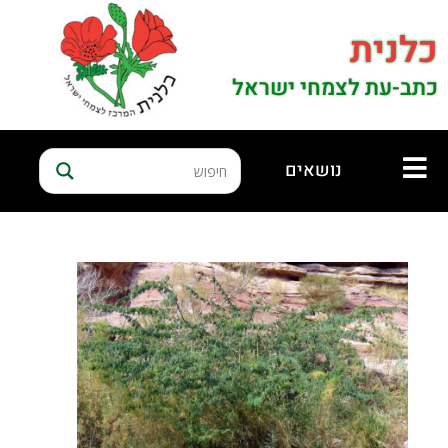
כלנית
כתב-עת לצמחי ישראל
נושאים