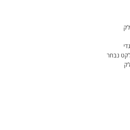
לק
די
לקט נבחר
לק