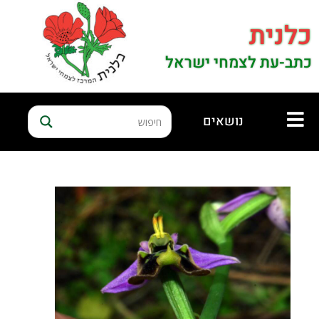
כלנית
כתב-עת לצמחי ישראל
נושאים