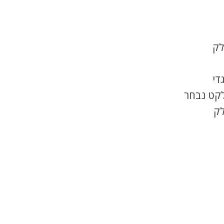
לק
די
לקט נבחר
לק