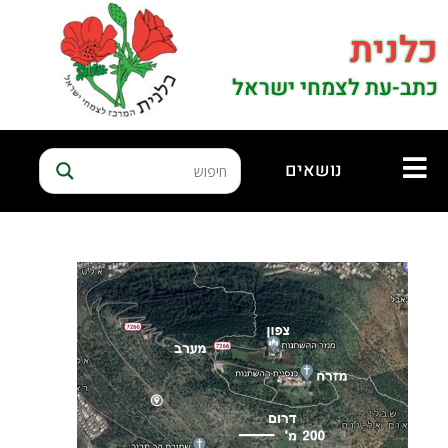
כלנית
כתב-עת לצמחי ישראל
נושאים