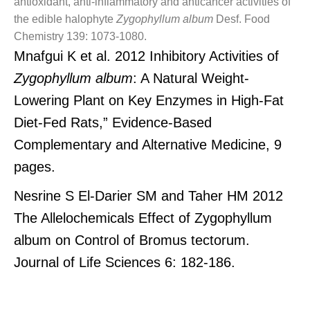
antioxidant, anti-inflammatory and anticancer activities of
the edible halophyte
Zygophyllum album
Desf.
Food
Chemistry
139: 1073-1080.
Mnafgui K et al. 2012 Inhibitory Activities of
Zygophyllum album
: A Natural Weight-
Lowering Plant on Key Enzymes in High-Fat
Diet-Fed Rats,” Evidence-Based
Complementary and Alternative Medicine, 9
pages.
Nesrine S El-Darier SM and Taher HM 2012
The Allelochemicals Effect of Zygophyllum
album on Control of Bromus tectorum.
Journal of Life Sciences 6: 182-186.