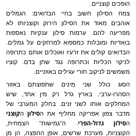
הופכים קוצניים.
צמח הסילון חשוב בחיי הבדואים: הגמלים
אוהבים מאוד את הסילון הירוק וקוצניותו לא
מפריעה להם. ערמות סילון ענקיות נאספות
בואדיות ומובלות כמספוא למרחקים על גמלים.
הבדואים קולים את זרעיו ואוכלים אותם כתרופה
לניקוי הכליות וכתרופה נגד שתן בדם. קוציו
משמשים לניקוב חורי עגילים באוזניים.
הסוג כולל שני מינים שתפוצתם באזור
הסהרו-ערבי. בארץ גדל רק מין אחד, שיש
המחלקים אותו לשני זנים. בחלק המערבי של
סילון
קוצני
מדבר צפון אפריקה מחליף את ה
ה
סילון גדול-הפרי
ה
. ה"גמישות" הצמחית,
הקוצניות, מערכת שרשים, אופן ההפצה, הן מן