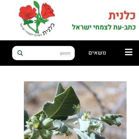
כלנית
כתב-עת לצמחי ישראל
נושאים