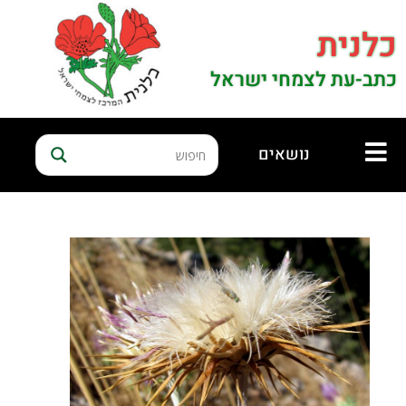
כלנית
כתב-עת לצמחי ישראל
נושאים