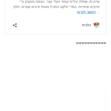
===========