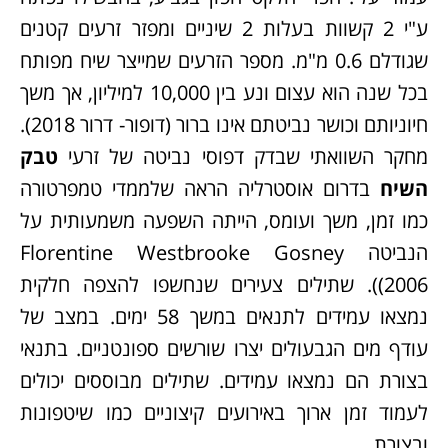
ע"י 2 קשוות בעלות 2 שיניים ומפזר זרעים קטנים
שגודלם 0.6 מ"מ. מספר הזרעים שמייצר שיח מפותח
בכל שנה הוא עצום ונע בין 10,000 למיליון, אך משך
חיוניותם וכושר נביטתם אינו ברור (דופור- דרור 2018).
מחקר השוואתי שבדק דפוסי נביטה של זרעי
טבק
השיח
בדרום אוסטרליה הראה שלממדי טמפרטורה
כמו זמן, משך ועומס, הייתה השפעה משמעותית על
הנביטה Florentine Westbrooke Gosney
2006)). שתילים צעירים שנחשפו להצפה חלקית
נמצאו עמידים לתנאים במשך 58 ימים. במצב של
עודף מים הגבעולים יצרו שורשים ספונטניים. בתנאי
בצורת הם נמצאו עמידים. שתילים מבוססים יכולים
לעמוד זמן ארוך באירועים קיצוניים כמו שיטפונות
ובצורת.