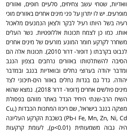
וואדיות, שטחי עשב צחיחים, סלעיים חופים, ואזורים
מופרעים. יש לו יתרון על פני מינים אחרים באזורים מוכי
רעיה בשל היותו רעיל לבקר ולצאן הנמנעים מלאכול
אותו. כמו כן לצמח תכונות אללופטיות. נשר העלים
משחרר לקרקע חומר המונע מזרעים של מינים אחרים
לנבוט בקרבתו ( דופור- דרור 2010). תכונות אלה הם
הסיבה להשתלטותו באזורים נרחבים בצפון הנגב
ומדבר יהודה בערוצי נחלים ובוואדיות בנגב ובמדבר
יהודה. גדל גם בגדות נחלים באזור הים-תיכוני לצד
מינים פולשים אחרים (דופור- דרור 2018). נמצא שהוא
השיח הרב-שנתי היחיד הגדל באתר מזוהם בפסולת
מוצקה בנגב בישראל, שם ריכוז המתכות הכבדות (Cu,
Fe, Mn, Zn, Ni, Cd ו-Pb) בשכבת הקרקע העליונה
היה גבוה משמעותית (p<0.01), לעומת קרקעות