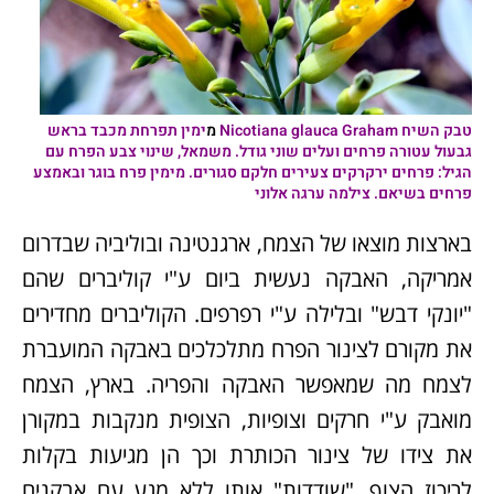
טבק השיח
Nicotiana glauca Graham
מ
ימין תפרחת מכבד בראש
גבעול עטורה פרחים ועלים שוני גודל. משמאל, שינוי צבע הפרח עם
הגיל: פרחים ירקרקים צעירים חלקם סגורים. מימין פרח בוגר ובאמצע
פרחים בשיאם. צילמה ערגה אלוני
בארצות מוצאו של הצמח, ארגנטינה ובוליביה שבדרום
אמריקה, האבקה נעשית ביום ע"י קוליברים שהם
"יונקי דבש" ובלילה ע"י רפרפים. הקוליברים מחדירים
את מקורם לצינור הפרח מתלכלכים באבקה המועברת
לצמח מה שמאפשר האבקה והפריה. בארץ, הצמח
מואבק ע"י חרקים וצופיות, הצופית מנקבות במקורן
את צידו של צינור הכותרת וכך הן מגיעות בקלות
לריכוז הצוף, "שודדות" אותו ללא מגע עם אבקנים