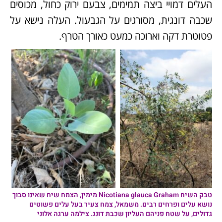
העלים דמויי ביצה תמימים, צבעם ירוק כחול, מכוסים
שכבה דונגית, מסורגים על הגבעול. העלה נישא על
פטוטרת דקה וארוכה כמעט כאורך הטרף.
טבק השיח
Nicotiana glauca Graham מימין, הצמח שיח שאינו סבוך
נושא עלים ופרחים רבים. משמאל, צמח צעיר בעל עלים פשוטים
גדולים, על שטח פניהם העליון שכבת דונג. צילמה ערגה אלוני