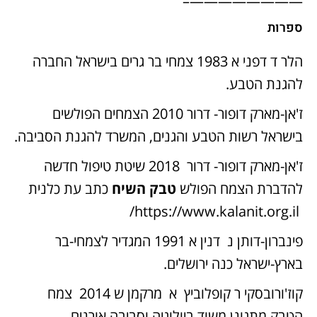
————————–
ספרות
הלר ד דפני א 1983 צמחי בר גרים בישראל החברה
להגנת הטבע.
ז'אן-מארק דופור- דרור 2010 הצמחים הפולשים
בישראל רשות הטבע והגנים, המשרד להגנת הסביבה.
ז'אן-מארק דופור- דרור 2018 שיטת טיפול חדשה
להדברת הצמח הפולש
טבק השיח
כתב עת כלנית
https://www.kalanit.org.il/
פינברון-דותן נ דנין א 1991 המגדיר לצמחי-בר
בארץ-ישראל כנה ירושלים.
קוז'ורובסקי ר קופלוביץ א מרקמן ש 2014 צמח
הטבק מתגונן משוד ביולוגיה וסביבה אורנים.