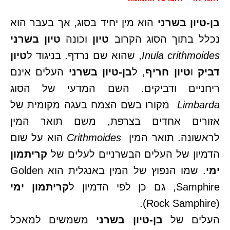
בן-טיון בשרני
הוא מין יחיד בסוג, אך בעבר הוא
נכלל בתוך הסוג הקרוב
טיון
וכונה
טיון בשרני
crithmoides
Inula
, שהוא שם נרדף. בניגוד ל
טיון
דביק
ו
טיון חריף
, ל
בן-טיון בשרני
העלים אינם
ריחניים ודביקים. השם המדעי של הסוג
Limbarda
מקורו בשם הצמח בעגה מקומית של
אזורים אחדים בצרפת, משם תואר המין
לראשונה. תואר המין
Crithmoides
הוא על שום
הדמיון של העלים הבשרניים לעלים של
קריתמון
ימי
. שמו הנפוץ של המין באנגלית הוא Golden
Samphire, גם כן לפי הדמיון ל
קריתמון ימי
(Rock Samphire).
העלים של
בן-טיון בשרני
משמשים למאכל