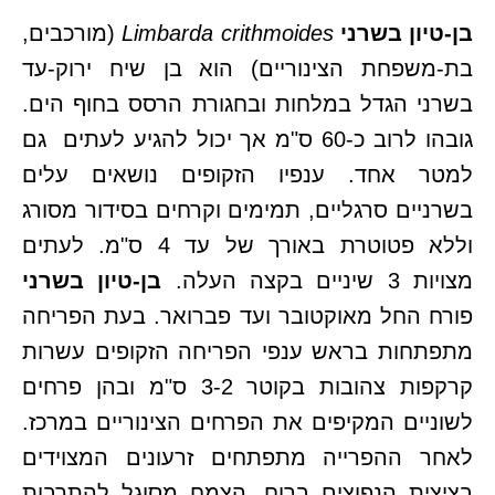
בן-טיון בשרני
crithmoides
Limbarda
(מורכבים,
בת-משפחת הצינוריים) הוא בן שיח ירוק-עד
בשרני הגדל במלחות ובחגורת הרסס בחוף הים.
גובהו לרוב כ-60 ס"מ אך יכול להגיע לעתים גם
למטר אחד. ענפיו הזקופים נושאים עלים
בשרניים סרגליים, תמימים וקרחים בסידור מסורג
וללא פטוטרת באורך של עד 4 ס"מ. לעתים
מצויות 3 שיניים בקצה העלה.
בן-טיון בשרני
פורח החל מאוקטובר ועד פברואר. בעת הפריחה
מתפתחות בראש ענפי הפריחה הזקופים עשרות
קרקפות צהובות בקוטר 3-2 ס"מ ובהן פרחים
לשוניים המקיפים את הפרחים הצינוריים במרכז.
לאחר ההפרייה מתפתחים זרעונים המצוידים
בציצית הנפוצים ברוח. הצמח מסוגל להתרבות