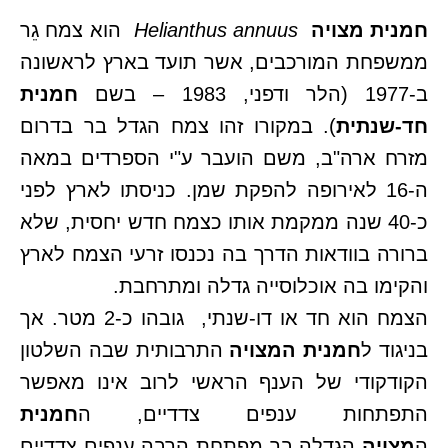
חמנית מצויה
Helianthus annuus
הוא צמח גֵר
ממשפחת המורכבים, אשר תועד בארץ לראשונה
ב-1977 (הלר ודפני, 1983 – בשם
חמנית
חד-שנתית
). במקורו זהו צמח הגדל בר בדרום
מזרח ארה"ב, משם הועבר ע"י הספרדים במאה
ה-16 לאירופה להפקת שמן. כניסתו לארץ לפני
כ-40 שנה ממקמת אותו כצמח חדש יחסית, שלא
ברורה בוודאות הדרך בה נכנסו זרעי הצמח לארץ
והקימו בה אוכלוסייה גדלה ומתרחבת.
הצמח הוא חד או דו-שנתי, גובהו כ-2 מטר. אך
בניגוד ל
חמנית המצויה
התרבותית שבה השלטון
הקודקודי של הענף הראשי לרוב אינו מאפשר
התפתחות ענפים צדדיים, ה
חמנית
ה
מצויה
הגדלה בר מפתחת הרבה ענפים צדדיים