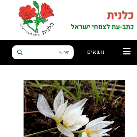
כלנית
כתב-עת לצמחי ישראל
נושאים