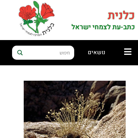
כלנית
כתב-עת לצמחי ישראל
נושאים