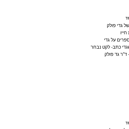
ד
ל גדי פולק
חייו
פרים על גדי
די כתב- לקט נבחר
ד”ר גד פולק
ד