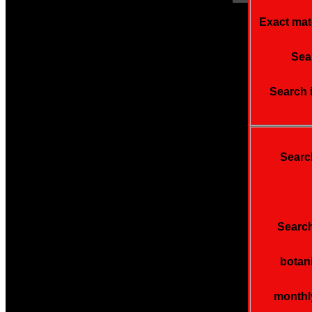
Exact mat
Sear
Search 
Searc
Search
botan
monthl