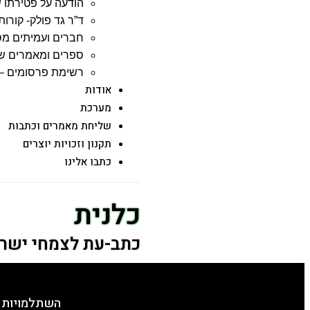
הודעה על פטירתו ש
ד”ר גד פולק- קורות 
חברים ועמיתים מס
ספרים ומאמרים שג
רשימת פרסומים – 
אודות
מערכת
שליחת מאמרים וכתבות
תקנון וזכויות יוצרים
כתבו אלינו
כלנית
כתב-עת לצמחי ישר
השתלמויות 