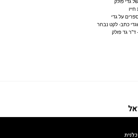
ל גדי פולק
חייו
פרים על גדי
די כתב- לקט נבחר
ד”ר גד פולק
אל
כלנית