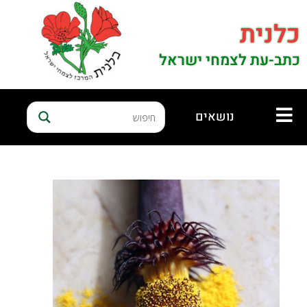
כלנית
כתב-עת לצמחי ישראל
נושאים