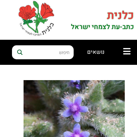
כלנית
כתב-עת לצמחי ישראל
נושאים