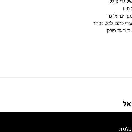
ל גדי פולק
חייו
פרים על גדי
די כתב- לקט נבחר
ד”ר גד פולק
אל
כלנית