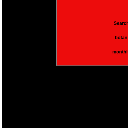
Search
botan
monthl