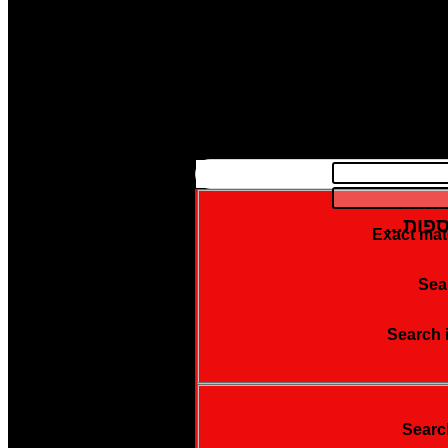
פות...
Exact mat
Sear
Search 
Searc