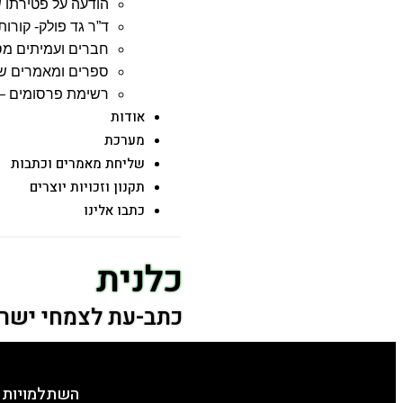
הודעה על פטירתו ש
ד”ר גד פולק- קורות 
חברים ועמיתים מס
ספרים ומאמרים שג
רשימת פרסומים – 
אודות
מערכת
שליחת מאמרים וכתבות
תקנון וזכויות יוצרים
כתבו אלינו
כלנית
כתב-עת לצמחי ישר
השתלמויות 