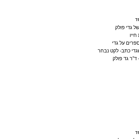
ד
ל גדי פולק
חייו
פרים על גדי
די כתב- לקט נבחר
ד”ר גד פולק
ד