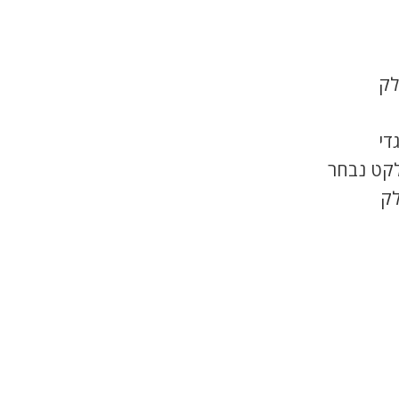
לק
די
לקט נבחר
לק