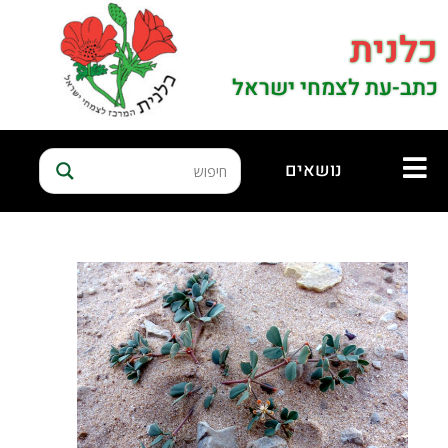
כלנית
כתב-עת לצמחי ישראל
נושאים