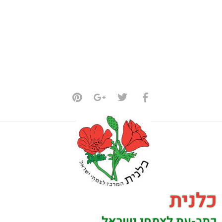
כלנית
כתב-עת לצמחי ישראל