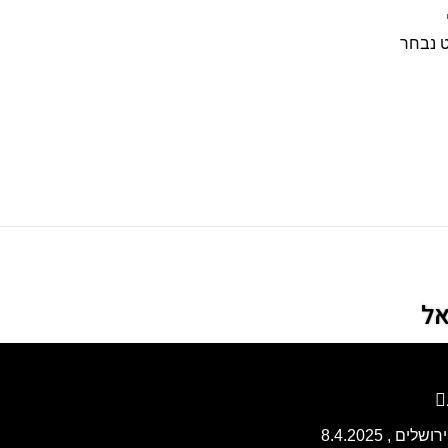
ט נבחר
אל