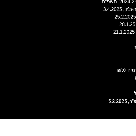
יה ללשון