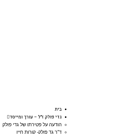
בית
גדי פולק ז"ל – עורך ומייסד
הודעה על פטירתו של גדי פולק
ד”ר גד פולק- קורות חייו