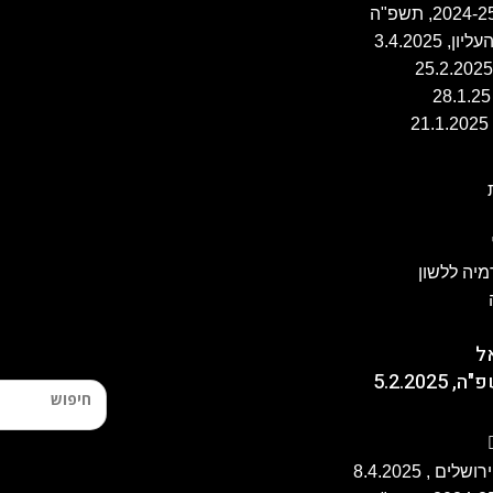
יה ללשון
ל