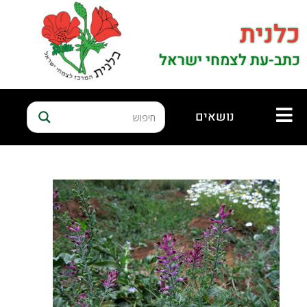
כלנית
כתב-עת לצמחי ישראל
נושאים