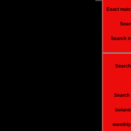
Exact matc
Searc
Search i
Search
Search 
botani
monthl