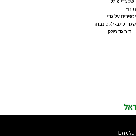
של גדי פולק
 חייו
ספרים על גדי
גדי כתב- לקט נבחר
 ד”ר גד פולק
ראל
כלנית