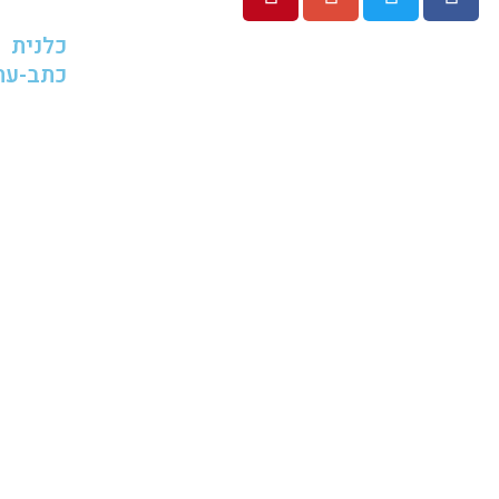
כלנית
כתב-עת