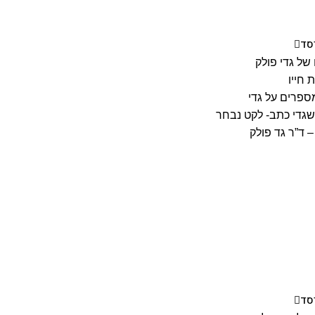
יסד
של גדי פולק
 חייו
ספרים על גדי
גדי כתב- לקט נבחר
 ד”ר גד פולק
יסד