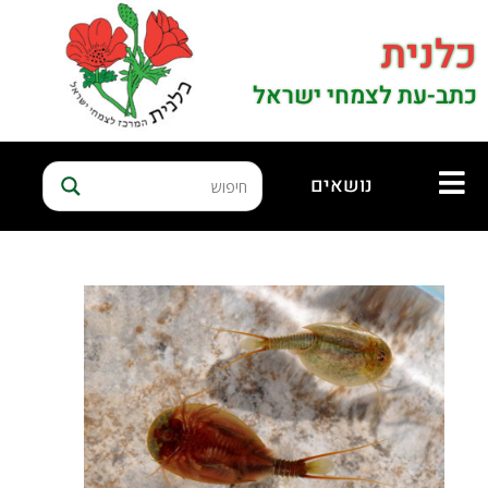
כלנית
כתב-עת לצמחי ישראל
נושאים