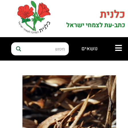
כלנית
כתב-עת לצמחי ישראל
נושאים