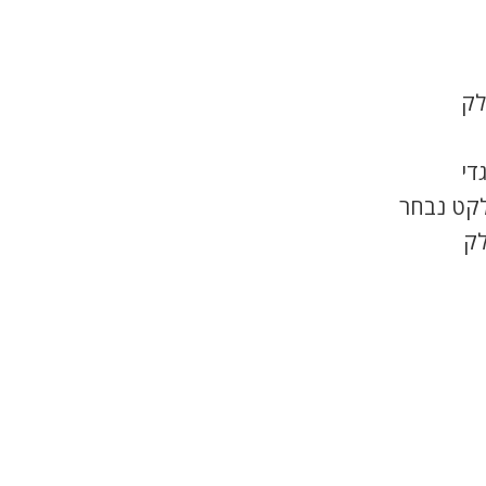
לק
די
לקט נבחר
לק