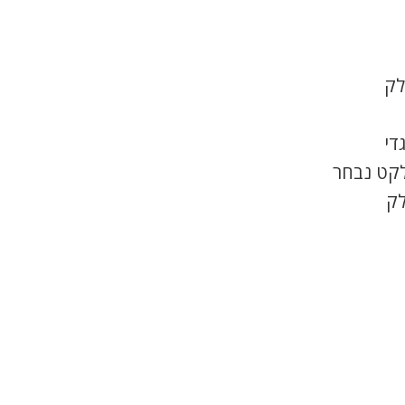
לק
די
לקט נבחר
לק