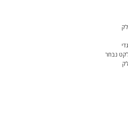
לק
די
לקט נבחר
לק