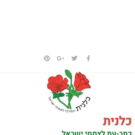
כלנית
כתב-עת לצמחי ישראל