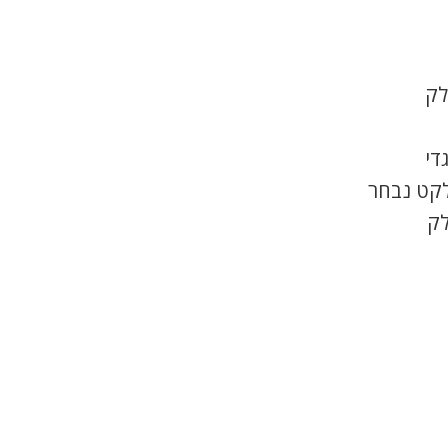
לק
די
לקט נבחר
לק