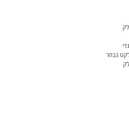
לק
די
לקט נבחר
לק