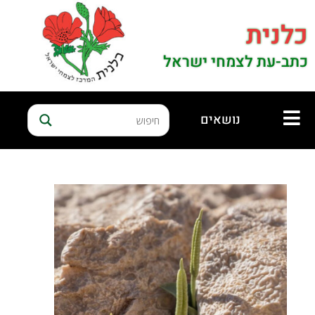
כלנית
כתב-עת לצמחי ישראל
נושאים