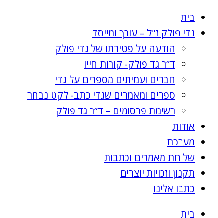
Skip
בית
to
גדי פולק ז"ל – עורך ומייסד
content
הודעה על פטירתו של גדי פולק
ד”ר גד פולק- קורות חייו
חברים ועמיתים מספרים על גדי
ספרים ומאמרים שגדי כתב- לקט נבחר
רשימת פרסומים – ד”ר גד פולק
אודות
מערכת
שליחת מאמרים וכתבות
תקנון וזכויות יוצרים
כתבו אלינו
בית