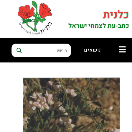
כלנית
כתב-עת לצמחי ישראל
נושאים