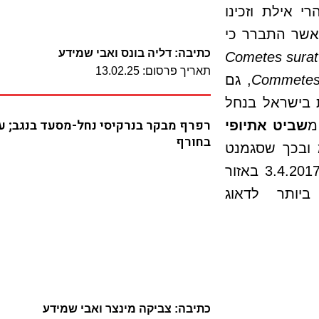
 אילת וזכינו
אשר התברר כי
כתיבה: דליה בונס ואבי שמידע
Cometes
surat
תאריך פרסום: 13.02.25
Commete
, גם
 בישראל בנחל
רפרף מבקר בנרקיסי נחל-מסעד בנגב; על
מ
שביט אתיופי
בחורף
 וכן בכך שעליו רחבים מ-5 מ"מ ובכך שסגמנט
עלי-הלוואי הפורה מקושת מטה. הצמח נמצא ב-3.4.2017 באזור
1 פרטים וחשוב ביותר לדאוג
כתיבה: צביקה מינצר ואבי שמידע