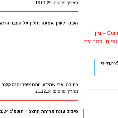
תאריך פרסום: 13.01.25
השרך לשון-אפעה ; חלון אל העבר הגיאו
ריבנר ד 2017 שביט הודי Cometes surattensis – מין
ניות, כתב-עת
 – מין חדש לצמחיית
כתיבה: אבי שמידע, יותם ציפר וחנה קלנר
תאריך פרסום: 21.12.24
סיכום עונת פריחת החצב – תשפ"ג 2024