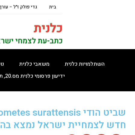
בית
גדי פולק ז"ל – עורך
כלנית
כתב-עת לצמחי ישר
השתלמויות כלנית
משאבי כלנית
נו
ידיעון פרסומי כלנית מס.20, תשפ"ה, 5.2.2025
חדש לצמחיית ישראל נמצא בהר