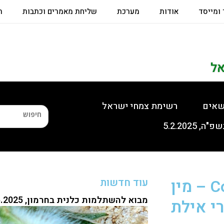
 ומייסד
אודות
מערכת
שליחת מאמרים וכתבות
ת
אל
שאים
רשימת צמחי ישראל
שביט הודי Cometes surattensis – מין
עוד חדשות
מבוא להשתלמות כלנית בחרמון, 6.5.2025
י אילת