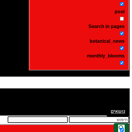
post
Search in pages
botanical_news
monthly_blooms
נושאים