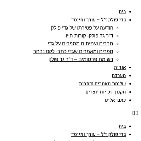
Skip
בית
to
גדי פולק ז"ל – עורך ומייסד
content
הודעה על פטירתו של גדי פולק
ד”ר גד פולק- קורות חייו
חברים ועמיתים מספרים על גדי
ספרים ומאמרים שגדי כתב- לקט נבחר
רשימת פרסומים – ד”ר גד פולק
אודות
מערכת
שליחת מאמרים וכתבות
תקנון וזכויות יוצרים
כתבו אלינו
בית
גדי פולק ז"ל – עורך ומייסד