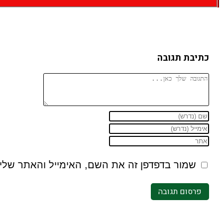
כתיבת תגובה
להגיב
הזן
הזן
את
הזן
את
השם
את
שלך
כתובת
שמור בדפדפן זה את השם, האימייל והאתר שלי
או
דואר
כתובת
שם
אתר
האלקטרוני
שלך
משתמש
האינטרנט
כדי
כדי
שלך
להגיב
להגיב
(אופציונלי)