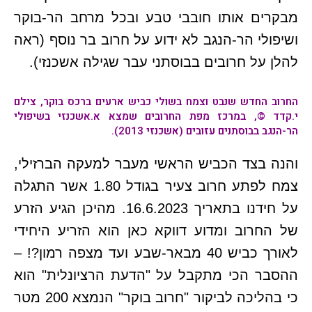
מבקרים אותו חובבי טבע ובכל מרחב הר-בוקר
ושיפולי הר-הנגב לא ידוע על חרוב בר נוסף (ראה
להלן על חרובים בבוסתני עבר שגילה אשכנזי).
החרוב החדש שנבט וצמח בשולי כביש ארעים ברכס בוקר, צילם
י.קדד ©, במרכז מפת החרובים שמצא א.אשכנזי בשיפולי
הר-הנגב בבוסתנים עזובים (אשכנזי 2013).
והנה בצד הכביש הראשי מעבר למעקה הברזילי,
צמח לפתע חרוב צעיר בגודל 1.80 אשר התגלה
על חידנו בתאריך 16.6.2023. מהיכן הגיע הזרע
של החרוב ומדוע דווקא כאן הוא הזריע היחידי
לאורך כביש 40 מבאר-שבע ועד מצפה רמון?! –
ההסבר הכי מתקבל על "הדעת הרציונלית" הוא
כי בהליכה לביקור "חרוב בוקר" הנמצא 200 מטר