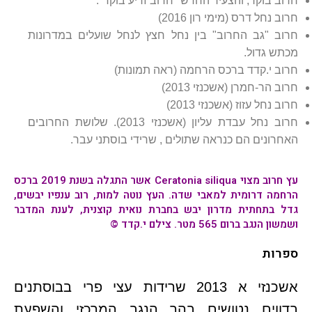
חרוב בוקר, והצעיר החדש "חרוב זריע בוקר".
חרוב נחל דרס (מימי רון 2016)
חרוב "גב החרוב" בין נחל חצץ לנחל שועלים במדרונות
מכתש גדול.
חרוב י.קדד ברכס הרחמה (ראה תמונות)
חרוב הר-חמרן (אשכנזי 2013)
חרוב נחל עזוז (אשכנזי 2013)
חרוב נחל עבדת עליון (אשכנזי 2013). שלושת החרובים
האחרונים הם כנראה שתולים , שרידי בוסתני עבר.
עץ
חרוב מצוי
Ceratonia siliqua אשר התגלה בשנת 2019 ברכס
הרחמה דרומית למאבי שדה. העץ נוטה למות, רוב ענפיו יבשים,
גדל בתחתית מדרון יבש בחברת נואית קוצנית, לענת המדבר
ושמשון הנגב ברום 565 מטר. צילם י.קדד ©
ספרות
אשכנזי א 2013 שרידות עצי פרי בבוסתנים
בדווים נטושים בהר הנגב המרכזי והשפעת