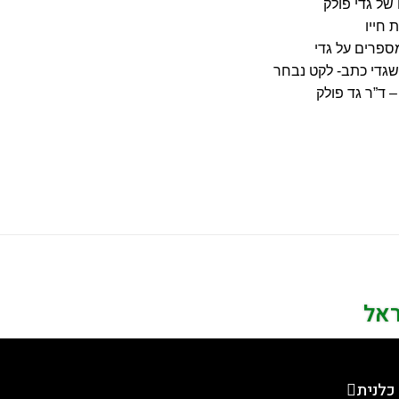
של גדי פולק
 חייו
ספרים על גדי
גדי כתב- לקט נבחר
 ד”ר גד פולק
ראל
כלנית