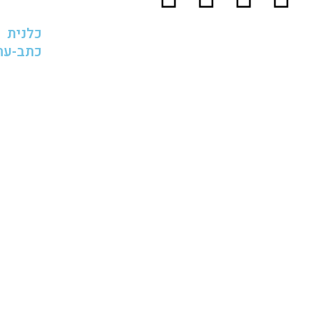
כלנית
כתב-עת