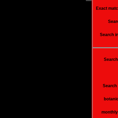
Exact matc
Searc
Search i
Search
Search 
botani
monthl