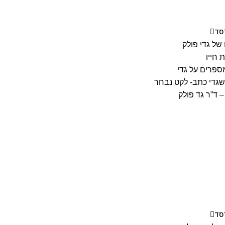
יסד
של גדי פולק
 חייו
ספרים על גדי
גדי כתב- לקט נבחר
 ד”ר גד פולק
יסד