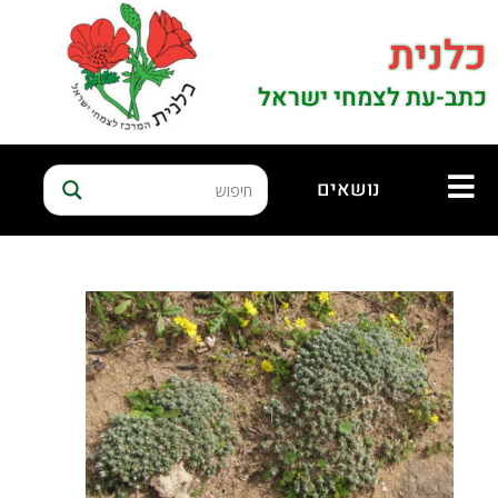
כלנית
כתב-עת לצמחי ישראל
נושאים