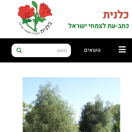
כלנית
כתב-עת לצמחי ישראל
נושאים