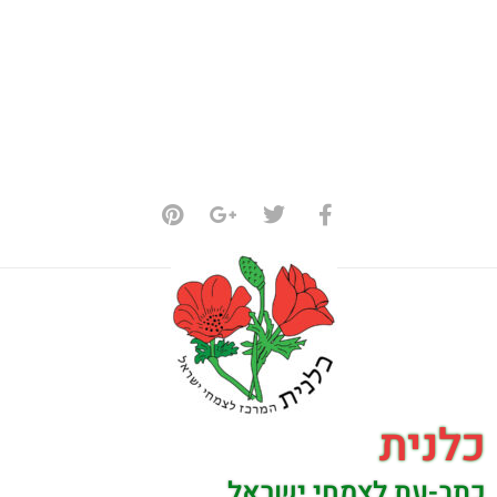
כלנית
כתב-עת לצמחי ישראל