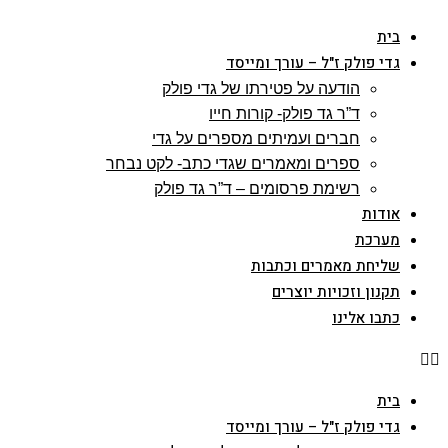
Skip
בית
to
גדי פולק ז"ל – עורך ומייסד
content
הודעה על פטירתו של גדי פולק
ד”ר גד פולק- קורות חייו
חברים ועמיתים מספרים על גדי
ספרים ומאמרים שגדי כתב- לקט נבחר
רשימת פרסומים – ד”ר גד פולק
אודות
מערכת
שליחת מאמרים וכתבות
תקנון וזכויות יוצרים
כתבו אלינו
בית
גדי פולק ז"ל – עורך ומייסד