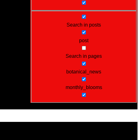
Search in posts
post
Search in pages
botanical_news
monthly_blooms