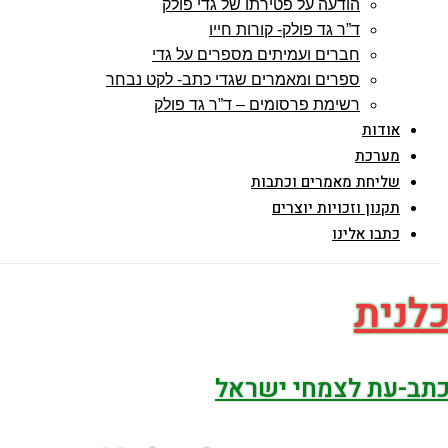
הודעה על פטירתו של גדי פולק
ד”ר גד פולק- קורות חייו
חברים ועמיתים מספרים על גדי
ספרים ומאמרים שגדי כתב- לקט נבחר
רשימת פרסומים – ד”ר גד פולק
אודות
מערכת
שליחת מאמרים וכתבות
תקנון וזכויות יוצרים
כתבו אלינו
לנית
תב-עת לצמחי ישראל