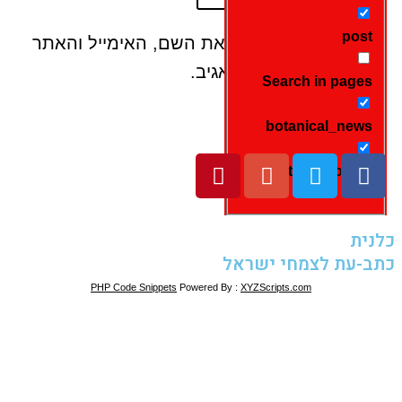
post
שמור בדפדפן זה את השם, האימייל והאתר
שלי לפעם הבאה שאגיב.
Search in pages
botanical_news
monthly_blooms
כלנית
כתב-עת לצמחי ישראל
PHP Code Snippets
Powered By :
XYZScripts.com