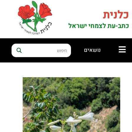
כלנית
כתב-עת לצמחי ישראל
נושאים