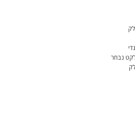
לק
די
לקט נבחר
לק