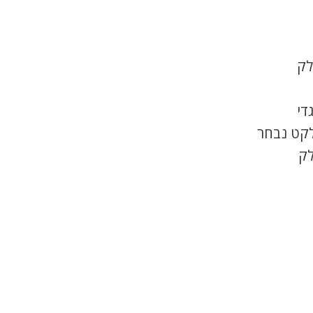
לק
די
לקט נבחר
לק